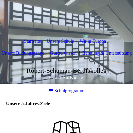
Startseite
Unsere Schule
Wir in Europa
Unsere Bildungsgänge
Gut zu wissen
Beratung & Unterstützung
Robert-Schuman-Berufskolleg
Essen-Südviertel
Schulprogramm
Unsere 5-Jahres-Ziele