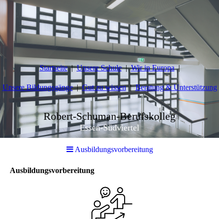
Startseite
Unsere Schule
Wir in Europa
Unsere Bildungsgänge
Gut zu wissen
Beratung & Unterstützung
Robert-Schuman-Berufskolleg
Essen-Südviertel
Ausbildungsvorbereitung
Ausbildungsvorbereitung